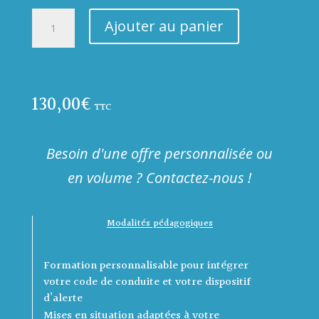
Training
Ajouter au panier
in
the
prevention
of
130,00
€
corruption
TTC
and
influence
peddling
Besoin d'une offre personnalisée ou
-
en volume ? Contactez-nous !
Sapin
Law
2
Modalités pédagogiques
quantity
Formation personnalisable pour intégrer
votre code de conduite et votre dispositif
d’alerte
Mises en situation adaptées à votre