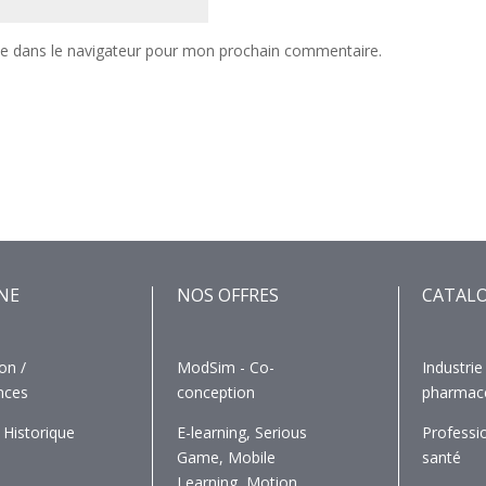
te dans le navigateur pour mon prochain commentaire.
NE
NOS OFFRES
CATAL
on /
ModSim - Co-
Industrie
nces
conception
pharmac
 Historique
E-learning, Serious
Professi
e
Game, Mobile
santé
Learning, Motion