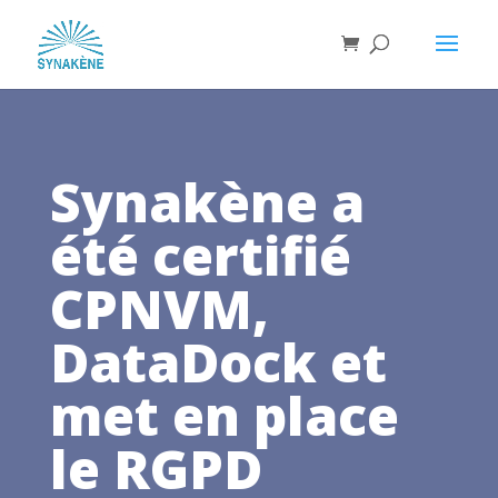
Synakène a
été certifié
CPNVM,
DataDock et
met en place
le RGPD