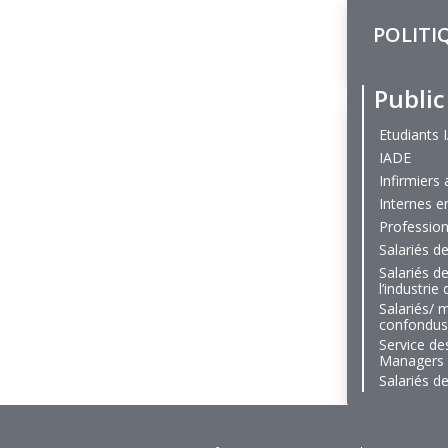
POLITI
Public
Etudiants 
IADE
Infirmiers 
Internes 
Profession
Salariés d
Salariés de
l’industrie
Salariés/ 
confondus
Service d
Managers
Salariés de