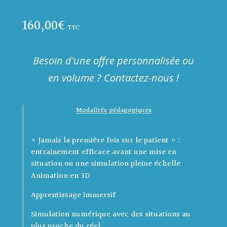
-
160,00
€
Ouverture
TTC
du
site
d'anesthésie
Besoin d'une offre personnalisée ou
en volume ? Contactez-nous !
Modalités pédagogiques
« Jamais la première fois sur le patient » :
entrainement efficace avant une mise en
situation ou une simulation pleine échelle
Animation en 3D
Apprentissage immersif
Simulation numérique avec des situations au
plus proche du réel