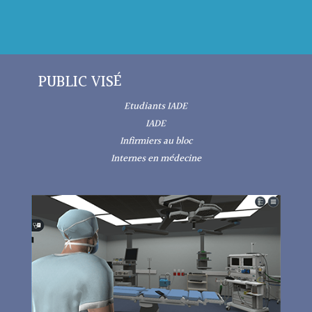
PUBLIC VISÉ
Etudiants IADE
IADE
Infirmiers au bloc
Internes en médecine