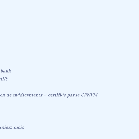
nabank
tifs
ion de médicaments » certifiée par le CPNVM
rniers mois