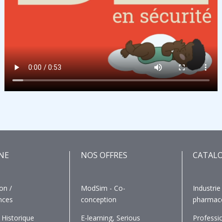
NE
NOS OFFRES
CATAL
on /
ModSim - Co-
Industrie
nces
conception
pharmac
 Historique
E-learning, Serious
Professi