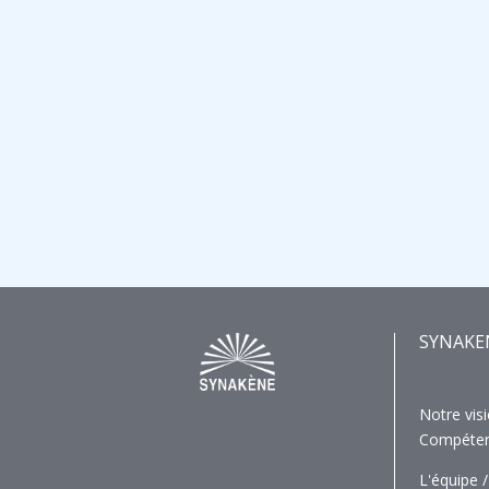
SYNAKE
Notre visi
Compéte
L'équipe /